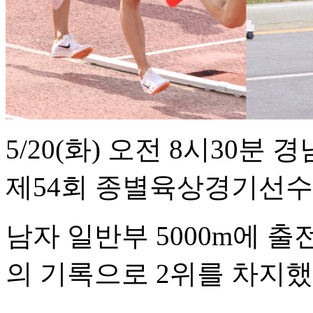
5/20(
화
)
오전
8
시
30
분 경
제
54
회 종별육상경기선수
남자 일반부
5000m
에 출
의 기록으로
2
위를 차지