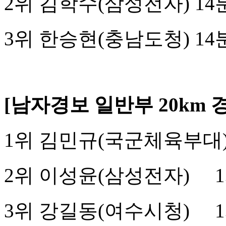
2
위 김학수
(
삼성전자
) 14
3
위 한승현
(
충남도청
) 14
[
남자경보 일반부
20km
1
위 김민규
(
국군체육부대
2
위 이성윤
(
삼성전자
)
1
3
위 강길동
(
여수시청
)
1