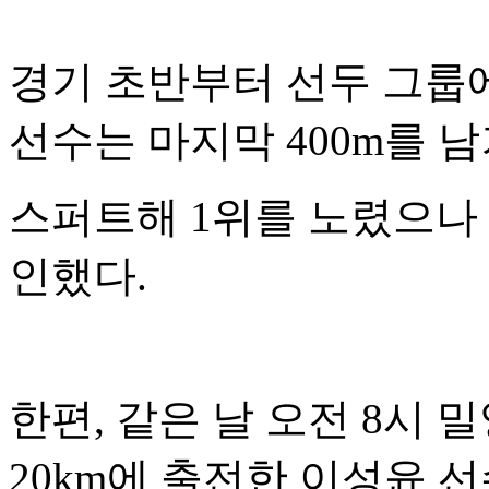
경기 초반부터 선두 그룹
선수는 마지막
400m
를 
스퍼트해
1
위를 노렸으나
인했다
.
한편
,
같은 날 오전
8
시 
20km
에 출전한 이성윤 