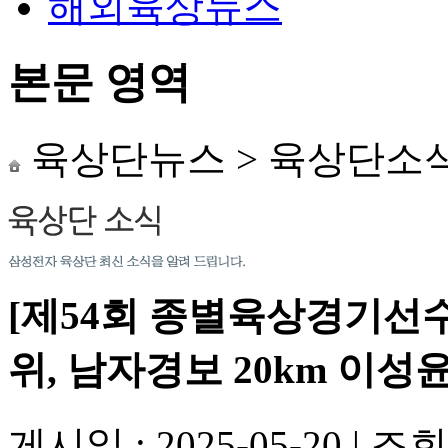
해외육상뉴스
본문 영역
육상단뉴스
>
육상단소
[제54회 종별육상경기선수권
위, 남자경보 20km 이성윤
게시일 : 2025-05-20
|
조회수