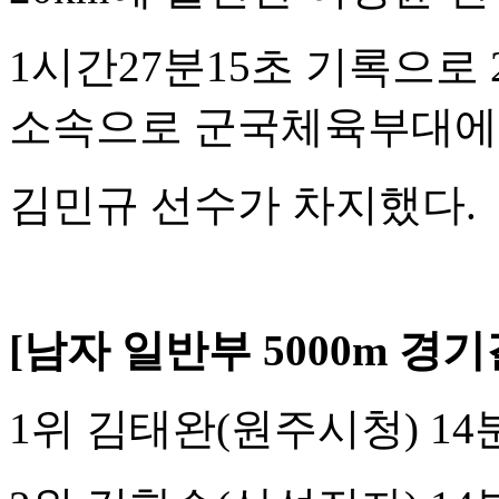
1
시간
27
분
15
초 기록으로
소속으로 군국체육부대에
김민규 선수가 차지했다
.
[
남자 일반부
5000m
경기
1
위 김태완
(
원주시청
) 14