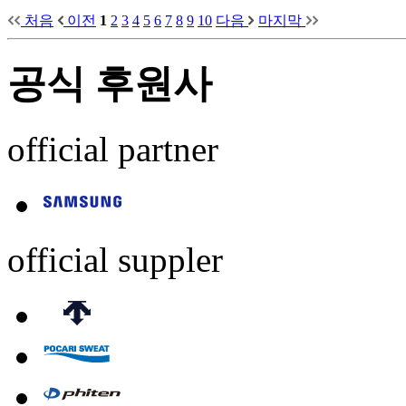
처음
이전
1
2
3
4
5
6
7
8
9
10
다음
마지막
공식 후원사
official partner
official suppler