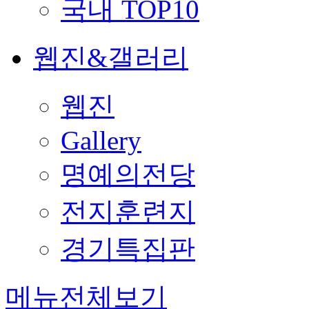
국내 TOP10
웹진&갤러리
웹진
Gallery
명예의전당
전지훈련지
경기특집판
메뉴전체보기