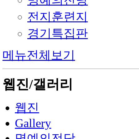
전지훈련지
경기특집판
메뉴전체보기
웹진/갤러리
웹진
Gallery
명예의전당