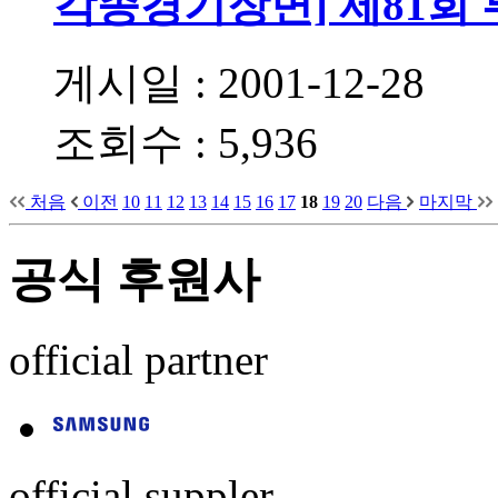
각종경기장면] 제81회
게시일 : 2001-12-28
조회수 : 5,936
처음
이전
10
11
12
13
14
15
16
17
18
19
20
다음
마지막
공식 후원사
official partner
official suppler