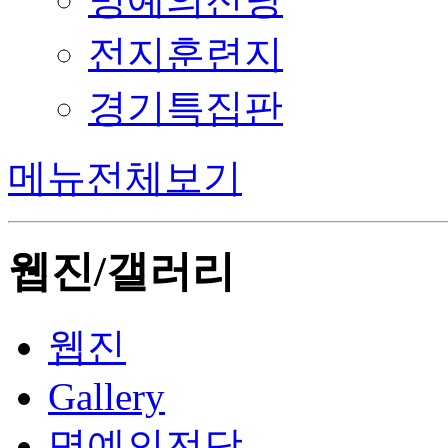
전지훈련지
경기특집판
메뉴전체보기
웹진/갤러리
웹진
Gallery
명예의전당