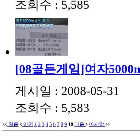
조회수 : 5,585
[08골든게임]여자5000
게시일 : 2008-05-31
조회수 : 5,583
처음
이전
1
2
3
4
5
6
7
8
9
10
다음
마지막