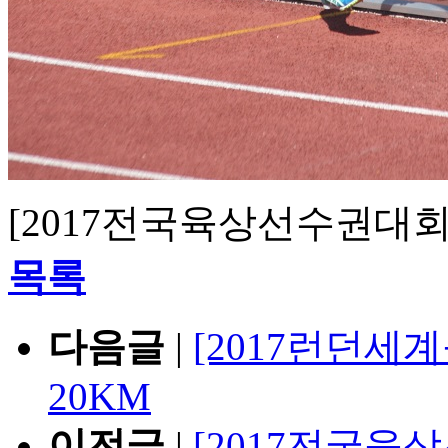
[2017전국육상선수권대회]
목록
다음글
|
[2017런던세
20KM
이전글
|
[2017전국육상