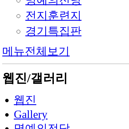
전지훈련지
경기특집판
메뉴전체보기
웹진/갤러리
웹진
Gallery
명예의전당