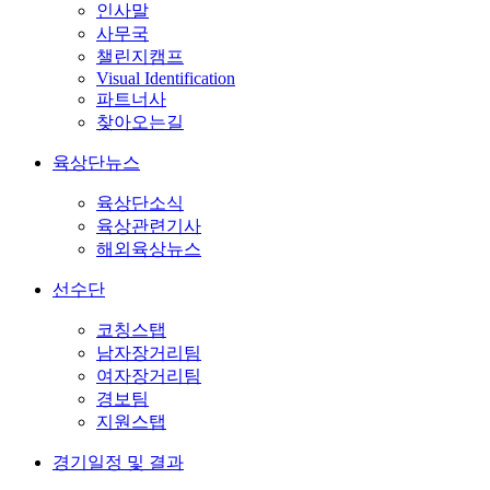
인사말
사무국
챌린지캠프
Visual Identification
파트너사
찾아오는길
육상단뉴스
육상단소식
육상관련기사
해외육상뉴스
선수단
코칭스탭
남자장거리팀
여자장거리팀
경보팀
지원스탭
경기일정 및 결과