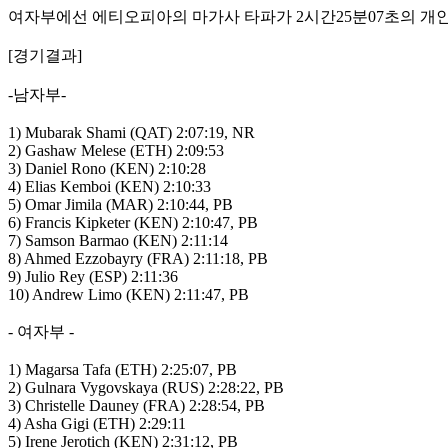
여자부에선 에티오피아의 마가사 타파가 2시간25분07초의 개
[경기결과]
-남자부-
1) Mubarak Shami (QAT) 2:07:19, NR
2) Gashaw Melese (ETH) 2:09:53
3) Daniel Rono (KEN) 2:10:28
4) Elias Kemboi (KEN) 2:10:33
5) Omar Jimila (MAR) 2:10:44, PB
6) Francis Kipketer (KEN) 2:10:47, PB
7) Samson Barmao (KEN) 2:11:14
8) Ahmed Ezzobayry (FRA) 2:11:18, PB
9) Julio Rey (ESP) 2:11:36
10) Andrew Limo (KEN) 2:11:47, PB
- 여자부 -
1) Magarsa Tafa (ETH) 2:25:07, PB
2) Gulnara Vygovskaya (RUS) 2:28:22, PB
3) Christelle Dauney (FRA) 2:28:54, PB
4) Asha Gigi (ETH) 2:29:11
5) Irene Jerotich (KEN) 2:31:12, PB