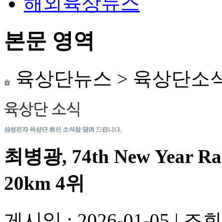
해외육상뉴스
본문 영역
육상단뉴스
>
육상단소
최병광, 74th New Year R
20km 4위
게시일 : 2026-01-05
|
조회수