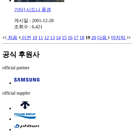
기타] 시드니 풍경
게시일 : 2001-12-28
조회수 : 6,421
처음
이전
10
11
12
13
14
15
16
17
18
19
20
다음
마지막
공식 후원사
official partner
official suppler