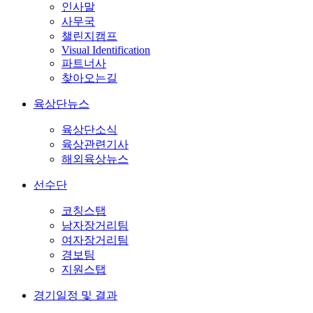
인사말
사무국
챌린지캠프
Visual Identification
파트너사
찾아오는길
육상단뉴스
육상단소식
육상관련기사
해외육상뉴스
선수단
코칭스탭
남자장거리팀
여자장거리팀
경보팀
지원스탭
경기일정 및 결과