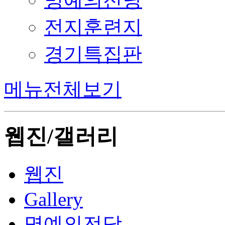
전지훈련지
경기특집판
메뉴전체보기
웹진/갤러리
웹진
Gallery
명예의전당