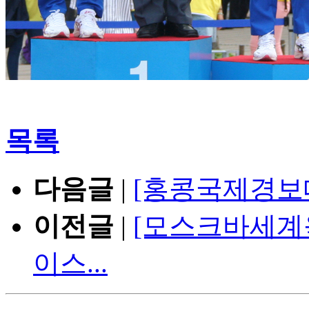
목록
다음글
|
[홍콩국제경보
이전글
|
[모스크바세계육
이스...