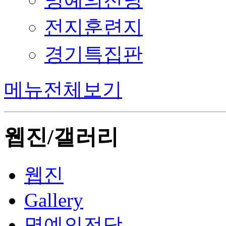
전지훈련지
경기특집판
메뉴전체보기
웹진/갤러리
웹진
Gallery
명예의전당