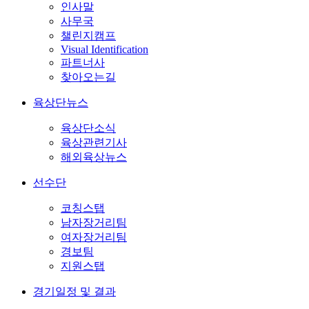
인사말
사무국
챌린지캠프
Visual Identification
파트너사
찾아오는길
육상단뉴스
육상단소식
육상관련기사
해외육상뉴스
선수단
코칭스탭
남자장거리팀
여자장거리팀
경보팀
지원스탭
경기일정 및 결과