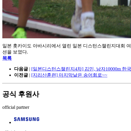
일본 홋카이도 아바시리에서 열린 일본 디스턴스챌린지대회 여자
션을 보였다.
목록
다음글
|
[일본디스턴스챌린지4차] 김민, 남자10000m 한
이전글
|
[지리산훈련] 마지막날은 송어회로~~
공식 후원사
official partner