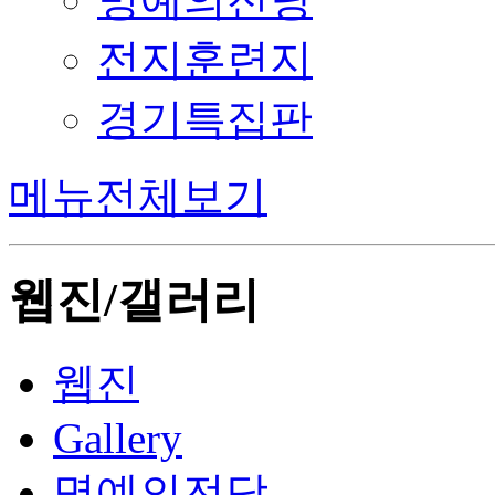
전지훈련지
경기특집판
메뉴전체보기
웹진/갤러리
웹진
Gallery
명예의전당