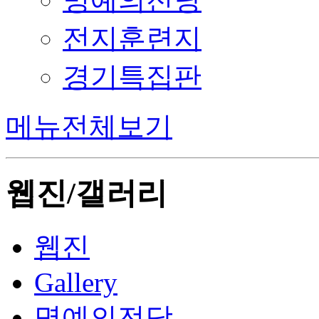
전지훈련지
경기특집판
메뉴전체보기
웹진/갤러리
웹진
Gallery
명예의전당