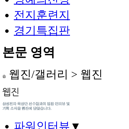
전지훈련지
경기특집판
본문 영역
웹진/갤러리
>
웹진
파워인터뷰
▼