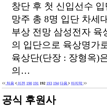
창단 후 첫 신입선수 입
망주 총 8명 입단 차세
부상 전망 삼성전자 육
의 입단으로 육상명가로
육상단(단장 : 장형옥)
의…
처음
이전
190
191
192
193
194
다음
마지막
공식 후원사